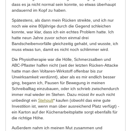
dass es ja nicht normal sein konnte, so etwas überhaupt
andauernd im Kopf zu haben.
Spätestens, als dann mein Rücken streikte, und ich nur
noch wie eine 80jährige durch die Gegend schleichen
konnte, war klar, dass ich ein echtes Problem hatte. Ich
hatte neun Jahre zuvor schon einmal drei
Bandscheibenvorfälle gleichzeitig gehabt, und wusste, ich
muss etwas tun, damit es nicht noch schlimmer wird.
Die Physiotherapie war die Hölle, Schmerzsalben und
ABC-Pflaster halfen nicht (seit der letzten Rücken-Attacke
hatte man den Voltaren-Wirkstoff offenbar bis zur
Unwirksamkeit verdünnt), aber als es mir endlich besser
ging, begann ich, Pausen für Bewegung in meinen
Schreiballtag einzubauen, oder ich schrieb zwischendurch
immer mal wieder im Stehen. Dazu müsst ihr euch nicht
unbedingt ein
Stehpult
* kaufen (obwohl das eine gute
Investition ist, wenn man über ausreichend Platz verfügt) -
ein Karton auf der Küchenarbeitsplatte sorgt ebenfalls für
die richtige Höhe.
Außerdem nahm ich meinen Mut zusammen und