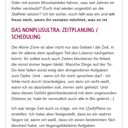
Oder mit eurem Mountainbike fahren, was seit Jahren im
Keller verstaubt? Euch mal wieder ungestört an die
Staffelei setzen? Ich bin sicher, euch fällt was ein und
ich
freue mich, wenn ihr verraten möchtet, was es ist
.
DAS NONPLUSULTRA: ZEITPLANUNG /
SCHEDULING
Die
Alone Zone
ist aber nicht nur das Gebiet / die Zeit, in
der ihr alleine dem spaßigen Teil des Lebens nachgehen
könnt. Ihr solltet euch auch Zeiten blockieren für Arbeit,
die sonst immer liegen bleibt. Manche Dinge auf der To-
Do-liste fallen sonst ewig den dringenderen Aufgaben
zum Opfer. Und - wenn ich für mich sprechen darf - ich
fühle mich durch Unerledigtes, von dem ich nicht weiß,
wann ich es abarbeiten soll, immer sehr gehetzt. Und
dass dieses Gefühl gleichbedeutend mit dem ungesunden
Distress ist, habt ihr vermutlich auch alle in Bio gelernt ;-)
Ich war lange Zeit auch zu träge, um mir (Zeit)Pläne zu
erstellen. Ich habe aber festgestellt, dass es ein wahrer
Segen ist, wenn ich weiß, dass ich einen bestimmten Slot
blockiert habe, um liegengebliebene Aufgaben