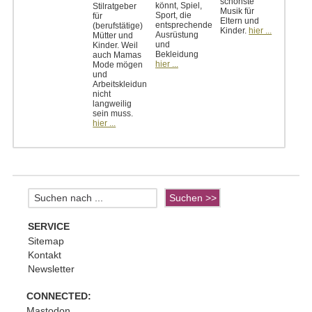
schönste
könnt, Spiel,
Stilratgeber
Musik für
Sport, die
für
Eltern und
entsprechende
(berufstätige)
Kinder.
hier ...
Ausrüstung
Mütter und
und
Kinder. Weil
Bekleidung
auch Mamas
hier ...
Mode mögen
und
Arbeitskleidung
nicht
langweilig
sein muss.
hier ...
SERVICE
Sitemap
Kontakt
Newsletter
CONNECTED:
Mastodon