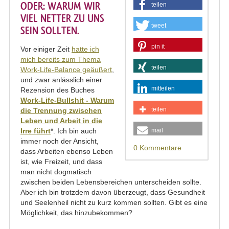
ODER: WARUM WIR
teilen
VIEL NETTER ZU UNS
tweet
SEIN SOLLTEN.
pin it
Vor einiger Zeit
hatte ich
mich bereits zum Thema
teilen
Work-Life-Balance geäußert
,
und zwar anlässlich einer
mitteilen
Rezension des Buches
Work-Life-Bullshit - Warum
teilen
die Trennung zwischen
Leben und Arbeit in die
Irre führt
*. Ich bin auch
mail
immer noch der Ansicht,
0 Kommentare
dass Arbeiten ebenso Leben
ist, wie Freizeit, und dass
man nicht dogmatisch
zwischen beiden Lebensbereichen unterscheiden sollte.
Aber ich bin trotzdem davon überzeugt, dass Gesundheit
und Seelenheil nicht zu kurz kommen sollten. Gibt es eine
Möglichkeit, das hinzubekommen?