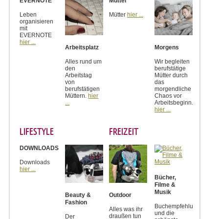
EVERNOTE
Mütter
Leben
Mütter
hier ...
organisieren
mit
EVERNOTE
hier ...
Arbeitsplatz
Morgens
Alles rund um
Wir begleiten
den
berufstätige
Arbeitstag
Mütter durch
von
das
berufstätigen
morgendliche
Müttern.
hier
Chaos vor
...
Arbeitsbeginn.
hier ...
LIFESTYLE
FREIZEIT
DOWNLOADS
Downloads
hier ...
Bücher,
Filme &
Musik
Beauty &
Outdoor
Fashion
Buchempfehlungen
Alles was ihr
und die
draußen tun
Der