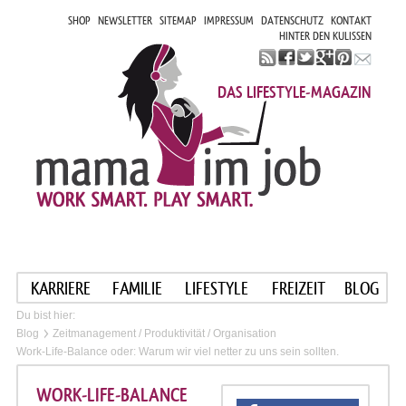
SHOP
NEWSLETTER
SITEMAP
IMPRESSUM
DATENSCHUTZ
KONTAKT
HINTER DEN KULISSEN
DAS LIFESTYLE-MAGAZIN
KARRIERE
FAMILIE
LIFESTYLE
FREIZEIT
BLOG
Du bist hier:
Blog
Zeitmanagement / Produktivität / Organisation
Work-Life-Balance oder: Warum wir viel netter zu uns sein sollten.
WORK-LIFE-BALANCE