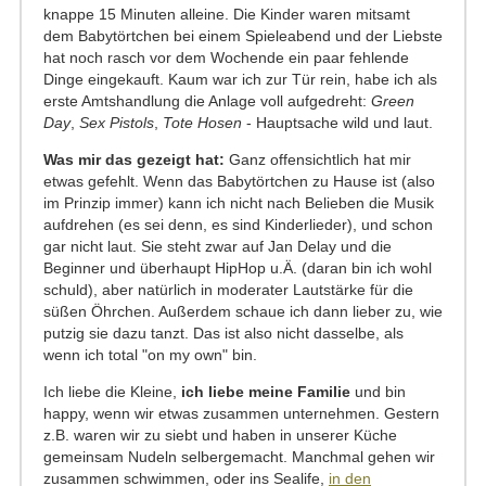
knappe 15 Minuten alleine. Die Kinder waren mitsamt
dem Babytörtchen bei einem Spieleabend und der Liebste
hat noch rasch vor dem Wochende ein paar fehlende
Dinge eingekauft. Kaum war ich zur Tür rein, habe ich als
erste Amtshandlung die Anlage voll aufgedreht:
Green
Day
,
Sex Pistols
,
Tote Hosen
- Hauptsache wild und laut.
Was mir das gezeigt hat:​
Ganz offensichtlich hat mir
etwas gefehlt. Wenn das Babytörtchen zu Hause ist (also
im Prinzip immer) kann ich nicht nach Belieben die Musik
aufdrehen (es sei denn, es sind Kinderlieder), und schon
gar nicht laut. Sie steht zwar auf Jan Delay und die
Beginner und überhaupt HipHop u.Ä. (daran bin ich wohl
schuld), aber natürlich in moderater Lautstärke für die
süßen Öhrchen. Außerdem schaue ich dann lieber zu, wie
putzig sie dazu tanzt. Das ist also nicht dasselbe, als
wenn ich total "on my own" bin.
Ich liebe die Kleine,
ich liebe meine Familie
und​ bin
happy, wenn wir etwas zusammen unternehmen. Gestern
z.B. waren wir zu siebt und haben in unserer Küche
gemeinsam Nudeln selbergemacht. Manchmal gehen wir
zusammen schwimmen, oder ins Sealife,
in den