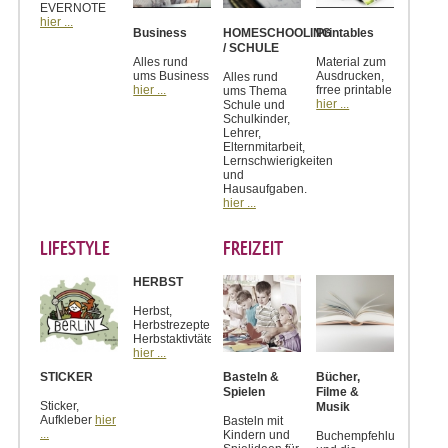
EVERNOTE
hier ...
Business
HOMESCHOOLING
Printables
/ SCHULE
Alles rund
Material zum
ums Business
Ausdrucken,
Alles rund
hier ...
frree printable
ums Thema
hier ...
Schule und
Schulkinder,
Lehrer,
Elternmitarbeit,
Lernschwierigkeiten
und
Hausaufgaben.
hier ...
LIFESTYLE
FREIZEIT
HERBST
Herbst,
Herbstrezepte,
Herbstaktivtäten
hier ...
STICKER
Basteln &
Bücher,
Spielen
Filme &
Sticker,
Musik
Aufkleber
hier
Basteln mit
...
Kindern und
Buchempfehlungen