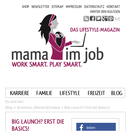
SHOP
NEWSLETTER
SITEMAP
IMPRESSUM
DATENSCHUTZ
KONTAKT
HINTER DEN KULISSEN
DAS LIFESTYLE-MAGAZIN
KARRIERE
FAMILIE
LIFESTYLE
FREIZEIT
BLOG
Du bist hier:
Blog
Business, (Wieder)Einstieg
Big Launch? Erst die Basics!
BIG LAUNCH? ERST DIE
BASICS!
teilen