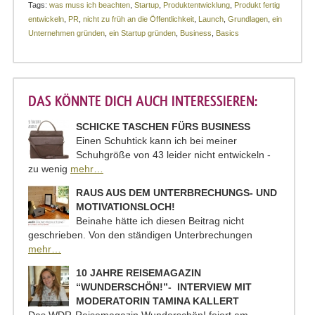
Tags:
was muss ich beachten
,
Startup
,
Produktentwicklung
,
Produkt fertig
entwickeln
,
PR
,
nicht zu früh an die Öffentlichkeit
,
Launch
,
Grundlagen
,
ein
Unternehmen gründen
,
ein Startup gründen
,
Business
,
Basics
DAS KÖNNTE DICH AUCH INTERESSIEREN:
SCHICKE TASCHEN FÜRS BUSINESS
Einen Schuhtick kann ich bei meiner
Schuhgröße von 43 leider nicht entwickeln -
zu wenig
mehr…
RAUS AUS DEM UNTERBRECHUNGS- UND
MOTIVATIONSLOCH!
Beinahe hätte ich diesen Beitrag nicht
geschrieben. Von den ständigen Unterbrechungen
mehr…
10 JAHRE REISEMAGAZIN
“WUNDERSCHÖN!”- INTERVIEW MIT
MODERATORIN TAMINA KALLERT