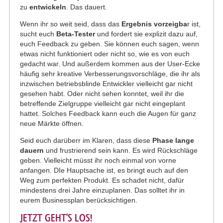
zu
entwickeln
. Das dauert.
Wenn ihr so weit seid, dass das
Ergebnis vorzeigba
r ist,
sucht euch
Beta-Tester
und fordert sie explizit dazu auf,
euch Feedback zu geben. Sie können euch sagen, wenn
etwas nicht funktioniert oder nicht so, wie es von euch
gedacht war. Und außerdem kommen aus der User-Ecke
häufig sehr kreative Verbesserungsvorschläge, die ihr als
inzwischen betriebsblinde Entwickler vielleicht gar nicht
gesehen habt. Oder nicht sehen konntet, weil ihr die
betreffende Zielgruppe vielleicht gar nicht eingeplant
hattet. Solches Feedback kann euch die Augen für ganz
neue Märkte öffnen.
Seid euch darüberr im Klaren, dass diese
Phase lange
dauern
und frustrierend sein kann. Es wird Rückschläge
geben. Vielleicht müsst ihr noch einmal von vorne
anfangen. DIe Hauptsache ist, es bringt euch auf den
Weg zum perfekten Produkt. Es schadet nicht, dafür
mindestens drei Jahre einzuplanen. Das solltet ihr in
eurem Businessplan berücksichtigen.
JETZT GEHT'S LOS!