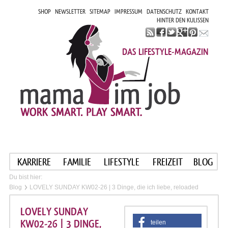
SHOP
NEWSLETTER
SITEMAP
IMPRESSUM
DATENSCHUTZ
KONTAKT
HINTER DEN KULISSEN
DAS LIFESTYLE-MAGAZIN
KARRIERE
FAMILIE
LIFESTYLE
FREIZEIT
BLOG
Du bist hier:
Blog
LOVELY SUNDAY KW02-26 | 3 Dinge, die ich liebe, reloaded
LOVELY SUNDAY
KW02-26 | 3 DINGE,
teilen