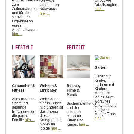
Produktivitätssteigerung,
Chaos vor
Mutter in
zum
Arbeitsbeginn.
Gelddingen
Zeitmanagement
hier ...
beachten?
und für eine
hier ...
sinnvollere
Organisation
eures
Arbeitsalltages.
hier ...
LIFESTYLE
FREIZEIT
Garten
Gärten für
Kinder,
gärtnern mit
Gesundheit &
Wohnen &
Bücher,
Kindern.
Fitness
Einrichten
Filme &
Mama-im-
Musik
job.de zeigt,
Alles rund um
Wohnideen
worauf es
Sport und
für ein Leben
Buchempfehlungen
ankommt und
gesunde
mit Kindern ist
und die
gibt jede
Ernährung für
das Thema
schönste
Menge Tipps.
die ganze
dieser
Musik für
hier ...
Familie
hier ...
Kategorie bei
Eltern und
mama-im-
Kinder.
hier ...
job.de
hier ...