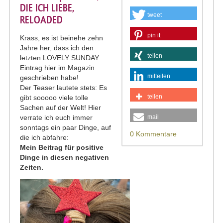
DIE ICH LIEBE,
tweet
RELOADED
pin it
Krass, es ist beinehe zehn
Jahre her, dass ich den
teilen
letzten LOVELY SUNDAY
Eintrag hier im Magazin
mitteilen
geschrieben habe!
Der Teaser lautete stets: Es
teilen
gibt sooooo viele tolle
Sachen auf der Welt! Hier
verrate ich euch immer
mail
sonntags ein paar Dinge, auf
0 Kommentare
die ich abfahre:
Mein Beitrag für positive
Dinge in diesen negativen
Zeiten.