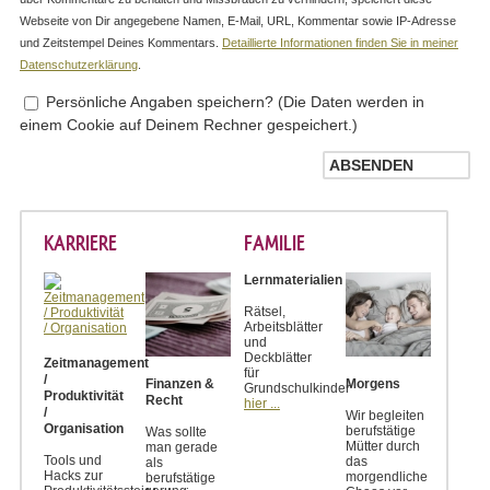
Webseite von Dir angegebene Namen, E-Mail, URL, Kommentar sowie IP-Adresse
und Zeitstempel Deines Kommentars.
Detaillierte Informationen finden Sie in meiner
Datenschutzerklärung
.
Persönliche Angaben speichern? (Die Daten werden in
einem Cookie auf Deinem Rechner gespeichert.)
KARRIERE
FAMILIE
Lernmaterialien
Rätsel,
Arbeitsblätter
und
Deckblätter
Zeitmanagement
für
/
Finanzen &
Morgens
Grundschulkinder
Produktivität
Recht
hier ...
/
Wir begleiten
Organisation
berufstätige
Was sollte
Mütter durch
man gerade
Tools und
das
als
Hacks zur
morgendliche
berufstätige