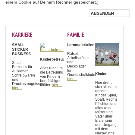
einem Cookie auf Deinem Rechner gespeichert.)
KARRIERE
FAMILIE
SMALL
Lernmaterialien
STICKER
Rätsel,
BUSINESS
Arbeitsblätter
Kinderbetreuung
und
Small
Deckblätter
Business für
Alles rund um
für
Aufkleber,
die Betreuung
Kinder
Grundschulkinder
Schreibwaren
von Kindern
hier ...
und
berufstätiger
Hier dreht
Druckerzeugnisse
Mütter.
hier ...
sich alles um
hier ...
unsere
Kinder. Spiel,
Spaß, Rechte,
Pflichten und
alles was
Mütter und
Väter über
Erziehung
und Umgang
mit dem
Nachwuchs