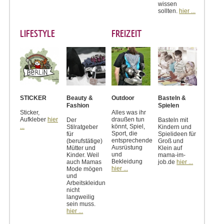
wissen
sollten.
hier ...
LIFESTYLE
FREIZEIT
STICKER
Beauty &
Outdoor
Basteln &
Fashion
Spielen
Sticker,
Alles was ihr
Aufkleber
hier
draußen tun
Der
Basteln mit
...
könnt, Spiel,
Stilratgeber
Kindern und
Sport, die
für
Spielideen für
entsprechende
(berufstätige)
Groß und
Ausrüstung
Mütter und
Klein auf
und
Kinder. Weil
mama-im-
Bekleidung
auch Mamas
job.de
hier ...
hier ...
Mode mögen
und
Arbeitskleidung
nicht
langweilig
sein muss.
hier ...