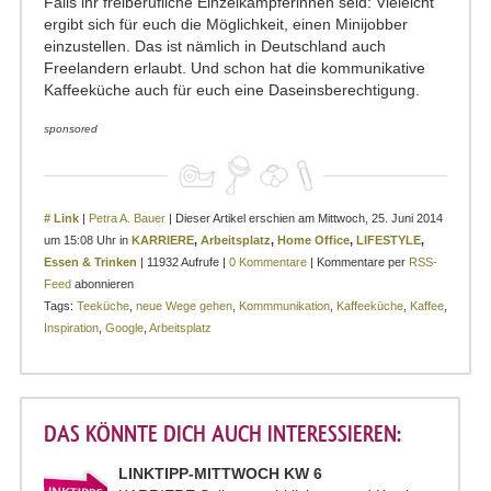
Falls ihr freiberufliche Einzelkämpferinnen seid: Vieleicht
ergibt sich für euch die Möglichkeit, einen Minijobber
einzustellen. Das ist nämlich in Deutschland auch
Freelandern erlaubt. Und schon hat die kommunikative
Kaffeeküche auch für euch eine Daseinsberechtigung.
sponsored
# Link
|
Petra A. Bauer
| Dieser Artikel erschien am Mittwoch, 25. Juni 2014
um 15:08 Uhr in
KARRIERE
,
Arbeitsplatz
,
Home Office
,
LIFESTYLE
,
Essen & Trinken
| 11932 Aufrufe |
0 Kommentare
| Kommentare per
RSS-
Feed
abonnieren
Tags:
Teeküche
,
neue Wege gehen
,
Kommmunikation
,
Kaffeeküche
,
Kaffee
,
Inspiration
,
Google
,
Arbeitsplatz
DAS KÖNNTE DICH AUCH INTERESSIEREN:
LINKTIPP-MITTWOCH KW 6