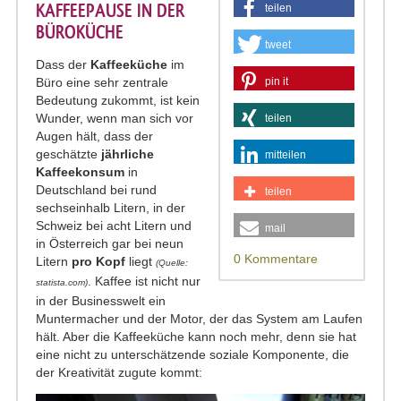
KAFFEEPAUSE IN DER
teilen
BÜROKÜCHE
tweet
Dass der
Kaffeeküche
im
Büro eine sehr zentrale
pin it
Bedeutung zukommt, ist kein
Wunder, wenn man sich vor
teilen
Augen hält, dass der
geschätzte
jährliche
mitteilen
Kaffeekonsum
in
Deutschland bei rund
teilen
sechseinhalb Litern, in der
Schweiz bei acht Litern und
mail
in Österreich gar bei neun
0 Kommentare
Litern
pro Kopf
liegt
(Quelle:
. Kaffee ist nicht nur
statista.com)
in der Businesswelt ein
Muntermacher und der Motor, der das System am Laufen
hält. Aber die Kaffeeküche kann noch mehr, denn sie hat
eine nicht zu unterschätzende soziale Komponente, die
der Kreativität zugute kommt: