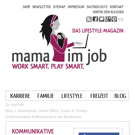
SHOP
NEWSLETTER
SITEMAP
IMPRESSUM
DATENSCHUTZ
KONTAKT
HINTER DEN KULISSEN
DAS LIFESTYLE-MAGAZIN
KARRIERE
FAMILIE
LIFESTYLE
FREIZEIT
BLOG
Du bist hier:
Blog
Arbeitsplatz, Home Office, Essen & Trinken
Kommunikative Kaffeepause in der Büroküche
KOMMUNIKATIVE