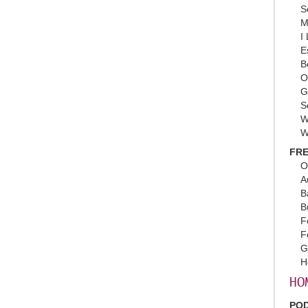
S
M
I
E
B
O
G
S
W
W
FRE
O
A
B
B
F
F
G
H
HO
PO