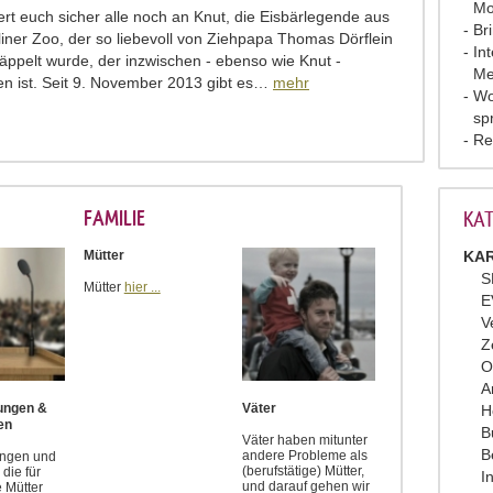
Mo
nert euch sicher alle noch an Knut, die Eisbärlegende aus
Br
iner Zoo, der so liebevoll von Ziehpapa Thomas Dörflein
In
ppelt wurde, der inzwischen - ebenso wie Knut -
Me
en ist. Seit 9. November 2013 gibt es…
mehr
Wo
sp
Re
FAMILIE
KAT
Mütter
KAR
S
Mütter
hier ...
E
V
Z
O
A
tungen &
Väter
H
en
B
Väter haben mitunter
B
andere Probleme als
ungen und
(berufstätige) Mütter,
die für
I
und darauf gehen wir
e Mütter