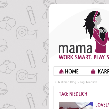
HOME
KARR
Du bist hier:
Blog
Tag: Niedlich
TAG: NIEDLICH
LOVELY