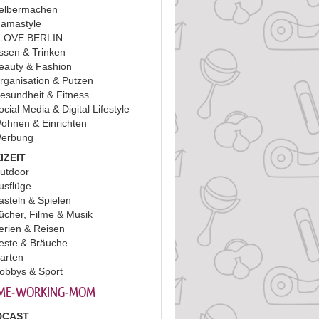
elbermachen
amastyle
 LOVE BERLIN
ssen & Trinken
eauty & Fashion
rganisation & Putzen
esundheit & Fitness
ocial Media & Digital Lifestyle
ohnen & Einrichten
erbung
IZEIT
utdoor
usflüge
asteln & Spielen
ücher, Filme & Musik
erien & Reisen
este & Bräuche
arten
obbys & Sport
ME-WORKING-MOM
DCAST