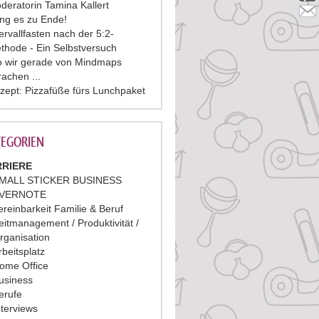
deratorin Tamina Kallert
ing es zu Ende!
tervallfasten nach der 5:2-
thode - Ein Selbstversuch
 wir gerade von Mindmaps
rachen ...
zept: Pizzafüße fürs Lunchpaket
EGORIEN
RIERE
MALL STICKER BUSINESS
VERNOTE
ereinbarkeit Familie & Beruf
eitmanagement / Produktivität /
rganisation
rbeitsplatz
ome Office
usiness
erufe
nterviews