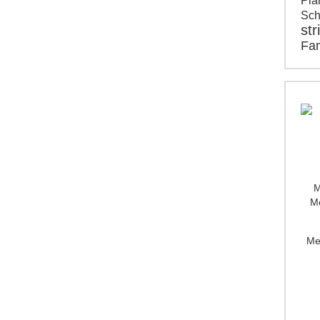
Pla
Sc
str
Fam
M
Mo
Me