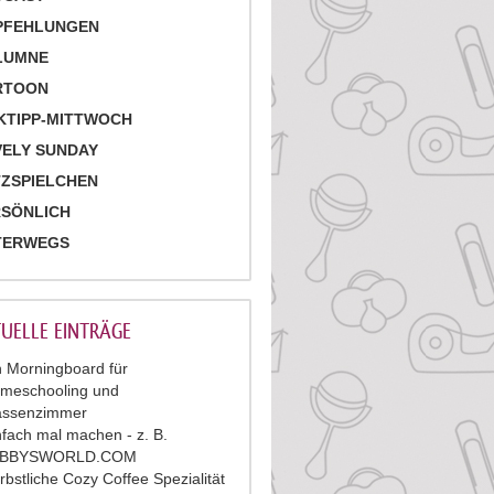
PFEHLUNGEN
LUMNE
RTOON
KTIPP-MITTWOCH
ELY SUNDAY
ZSPIELCHEN
RSÖNLICH
TERWEGS
UELLE EINTRÄGE
n Morningboard für
meschooling und
assenzimmer
nfach mal machen - z. B.
ABBYSWORLD.COM
rbstliche Cozy Coffee Spezialität