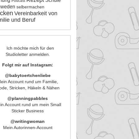
Rezept
nung
Schule
Podcast
hweden
selbermachen
icken
Vereinbarkeit von
ilie und Beruf
Folgt mir auf Instagram:
@babytoertchenliebe
ein Account rund um Familie,
de, Stricken, Häkeln & Nähen
@planningpabbles
in Account rund um mein Small
Sticker Business
@writingwoman
Mein Autorinnen-Account