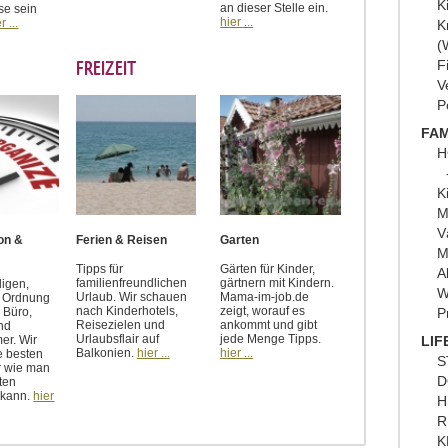
K
an dieser Stelle ein.
se sein
hier ...
r ...
K
(
FREIZEIT
F
V
P
FAM
H
K
M
V
on &
Ferien & Reisen
Garten
M
Tipps für
Gärten für Kinder,
A
familienfreundlichen
gärtnern mit Kindern.
digen,
W
Urlaub. Wir schauen
Mama-im-job.de
d Ordnung
nach Kinderhotels,
zeigt, worauf es
P
 Büro,
Reisezielen und
ankommt und gibt
nd
Urlaubsflair auf
jede Menge Tipps.
LIF
er. Wir
Balkonien.
hier ...
hier ...
e besten
S
r wie man
D
ten
 kann.
hier
H
R
K