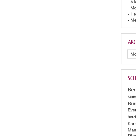
á 
Mo
He
Me
ARC
SC
Ber
Mutt
Bür
Eve
herz
Karr
Mam