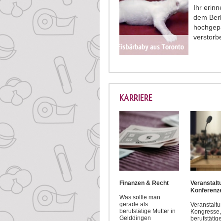
Ihr erin
dem Berl
hochgepä
verstorb
KARRIERE
Finanzen & Recht
Veranstal
Konferenz
Was sollte man
gerade als
Veranstalt
berufstätige Mutter in
Kongresse, 
Gelddingen
berufstätig