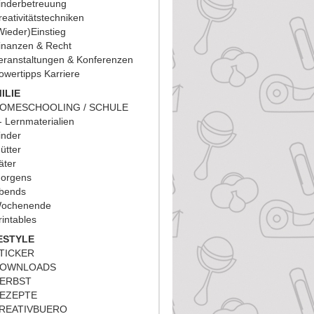
inderbetreuung
reativitätstechniken
Wieder)Einstieg
inanzen & Recht
eranstaltungen & Konferenzen
owertipps Karriere
ILIE
OMESCHOOLING / SCHULE
Lernmaterialien
inder
ütter
äter
orgens
bends
ochenende
rintables
ESTYLE
TICKER
OWNLOADS
ERBST
EZEPTE
REATIVBUERO