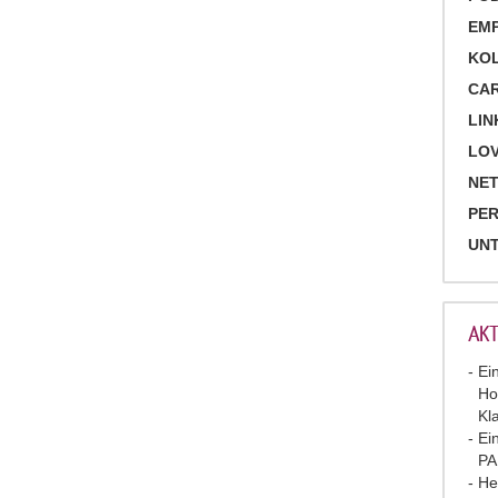
EM
KO
CA
LIN
LOV
NET
PE
UN
AKT
Ei
Ho
Kl
Ei
P
He