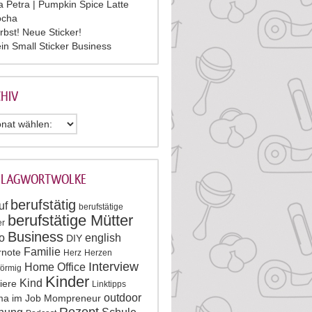
la Petra | Pumpkin Spice Latte
cha
rbst! Neue Sticker!
in Small Sticker Business
HIV
HLAGWORTWOLKE
berufstätig
uf
berufstätige
berufstätige Mütter
er
Business
o
english
DIY
Familie
rnote
Herz
Herzen
Interview
Home Office
förmig
Kinder
Kind
iere
Linktipps
outdoor
a im Job
Mompreneur