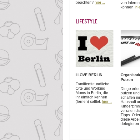
beachten?
hier ...
von Interes
können.
hie
LIFESTYLE
I LOVE BERLIN
Organisati
Putzen
Familienfreundliche
Orte und Working
Dinge erle
Moms in Berlin, die
putzen un
ihr einfach kennen
schaffen im
(lernen) solltet.
hier ...
Haushalt u
Kinderzimm
verraten di
Tipps. Ode
diese Arbei
delegieren
...