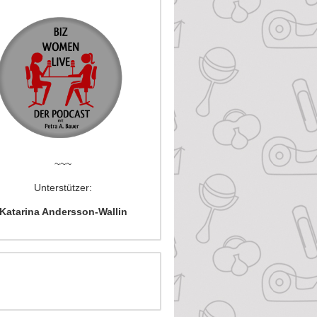
~~~
Unterstützer:
Katarina Andersson-Wallin