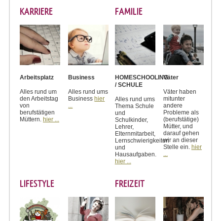
KARRIERE
FAMILIE
Arbeitsplatz
Business
HOMESCHOOLING
Väter
/ SCHULE
Alles rund um
Alles rund ums
Väter haben
den Arbeitstag
Business
hier
mitunter
Alles rund ums
von
...
andere
Thema Schule
berufstätigen
Probleme als
und
Müttern.
hier ...
(berufstätige)
Schulkinder,
Mütter, und
Lehrer,
darauf gehen
Elternmitarbeit,
wir an dieser
Lernschwierigkeiten
Stelle ein.
hier
und
...
Hausaufgaben.
hier ...
LIFESTYLE
FREIZEIT