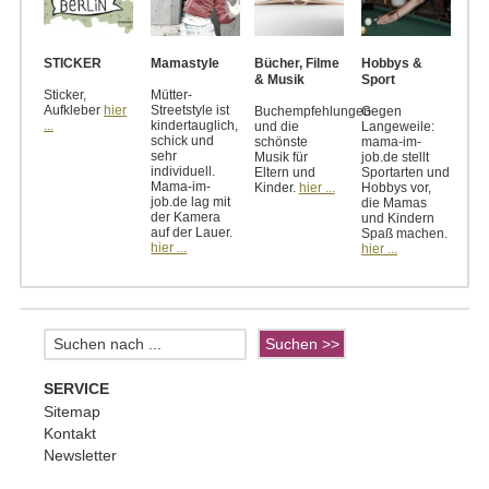
STICKER
Mamastyle
Bücher, Filme
Hobbys &
& Musik
Sport
Sticker,
Mütter-
Aufkleber
hier
Streetstyle ist
Buchempfehlungen
Gegen
...
kindertauglich,
und die
Langeweile:
schick und
schönste
mama-im-
sehr
Musik für
job.de stellt
individuell.
Eltern und
Sportarten und
Mama-im-
Kinder.
hier ...
Hobbys vor,
job.de lag mit
die Mamas
der Kamera
und Kindern
auf der Lauer.
Spaß machen.
hier ...
hier ...
SERVICE
Sitemap
Kontakt
Newsletter