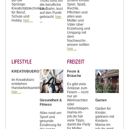
auf die
unsere Kinder.
Tricks rund um
Sprünge:
Spiel, Spaß,
die berufliche
Kreaticitätstechniken
Rechte,
Laufbahn, kurz
für Beruf,
Pflichten und
auf den Punkt
Schule und
alles was
gebracht.
hier
Hobby.
hier ...
Mütter und
...
Väter über
Erziehung und
Umgang mit
dem
Nachwuchs
wissen sollten.
hier ...
LIFESTYLE
FREIZEIT
KREATIVBUERO
Feste &
Bräuche
Im Kreativbüro
entstehen
Es gibt viele
Handarbeitsanleitungen
Anlässe zum
hier ...
Feiern – nicht
nur an
Weihnachten
Gesundheit &
Garten
oder
Fitness
Geburtstagen.
Gärten für
mama-im-
Kinder,
Alles rund um
job.de hat
gärtnern mit
Sport und
viele Tipps,
Kindern.
gesunde
damit die Party
Mama-im-
Ernährung für
für Mütter,
job.de zeigt,