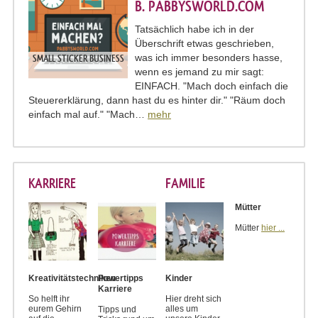
B. PABBYSWORLD.COM
Tatsächlich habe ich in der
Überschrift etwas geschrieben,
was ich immer besonders hasse,
SMALL STICKER BUSINESS
wenn es jemand zu mir sagt:
EINFACH. "Mach doch einfach die
Steuererklärung, dann hast du es hinter dir." "Räum doch
einfach mal auf." "Mach…
mehr
KARRIERE
FAMILIE
Mütter
Mütter
hier ...
Kreativitätstechniken
Powertipps
Kinder
Karriere
So helft ihr
Hier dreht sich
eurem Gehirn
alles um
Tipps und