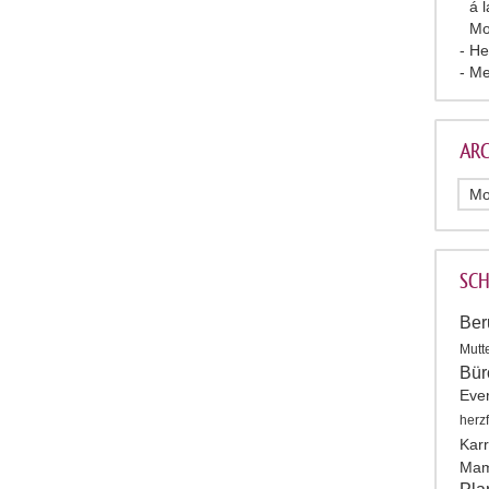
á 
Mo
He
Me
ARC
SC
Ber
Mutt
Bür
Eve
herz
Karr
Mam