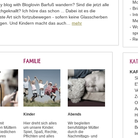
Mo
y blog with Bloglovin Barfuß wandern? Sind die jetzt alle
Br
chgeknallt? Ich höre das schon ... Dabei ist es die
In
te Art sich fortzubewegen - sofern keine Glasscherben
Me
egen. Und Kindern macht das auch…
mehr
Wo
sp
Re
FAMILIE
KAT
KAR
S
E
V
Z
O
A
Kinder
Abends
H
B
mit
Hier dreht sich alles
Wir begleiten
B
en Müttern
um unsere Kinder.
berufstätige Mütter
hiedlichen
Spiel, Spaß, Rechte,
durch die
I
hres
Pflichten und alles
Nachmittags- und