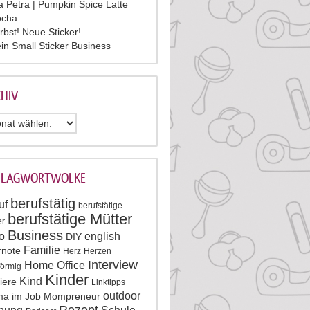
la Petra | Pumpkin Spice Latte
cha
rbst! Neue Sticker!
in Small Sticker Business
HIV
HLAGWORTWOLKE
berufstätig
uf
berufstätige
berufstätige Mütter
er
Business
o
english
DIY
Familie
rnote
Herz
Herzen
Interview
Home Office
förmig
Kinder
Kind
iere
Linktipps
outdoor
a im Job
Mompreneur