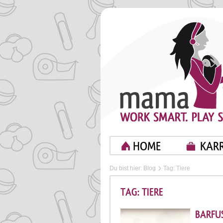
HOME
KARR
Du bist hier:
Blog
Tag: Tiere
TAG: TIERE
BARFU