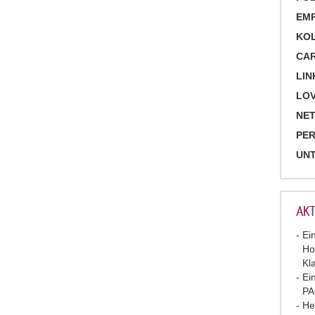
EM
KO
CA
LIN
LOV
NET
PE
UN
AKT
Ei
Ho
Kl
Ei
P
He