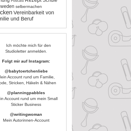
Rezept
nung
Schule
Podcast
hweden
selbermachen
icken
Vereinbarkeit von
ilie und Beruf
Folgt mir auf Instagram:
@babytoertchenliebe
ein Account rund um Familie,
de, Stricken, Häkeln & Nähen
@planningpabbles
in Account rund um mein Small
Sticker Business
@writingwoman
Mein Autorinnen-Account