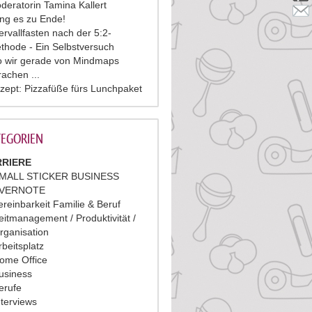
deratorin Tamina Kallert
ing es zu Ende!
tervallfasten nach der 5:2-
thode - Ein Selbstversuch
 wir gerade von Mindmaps
rachen ...
zept: Pizzafüße fürs Lunchpaket
EGORIEN
RIERE
MALL STICKER BUSINESS
VERNOTE
ereinbarkeit Familie & Beruf
eitmanagement / Produktivität /
rganisation
rbeitsplatz
ome Office
usiness
erufe
nterviews