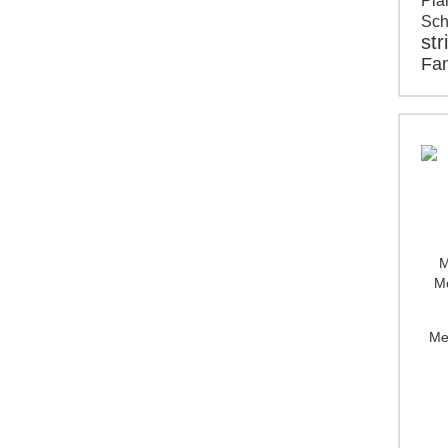
Pla
Sc
str
Fam
M
Mo
Me