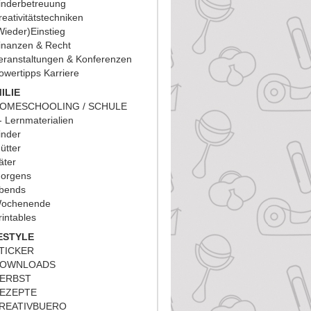
inderbetreuung
reativitätstechniken
Wieder)Einstieg
inanzen & Recht
eranstaltungen & Konferenzen
owertipps Karriere
ILIE
OMESCHOOLING / SCHULE
Lernmaterialien
inder
ütter
äter
orgens
bends
ochenende
rintables
ESTYLE
TICKER
OWNLOADS
ERBST
EZEPTE
REATIVBUERO