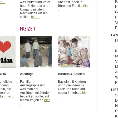
K
r ...
was Mütter und Väter
Abendstünden in
über Erziehung und
Büro und Familie
hier
K
Umgang mit dem
...
(
Nachwuchs wissen
sollten.
hier ...
F
V
P
FREIZEIT
FAM
H
K
M
V
M
A
RLIN
Ausflüge
Basteln & Spielen
W
eundliche
Familien-
Basteln mit Kindern
P
orking
Ausflugstipps und
und Spielideen für
lin, die
was man bei
Groß und Klein auf
LIF
h kennen
Ausflügen mit Kindern
mama-im-job.de
hier
S
ltet.
hier ...
bedenken sollte, auf
...
D
mama-im-job.de
hier
...
H
R
K