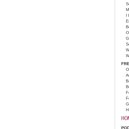
S
M
I
E
B
O
G
S
W
W
FRE
O
A
B
B
F
F
G
H
HO
PO