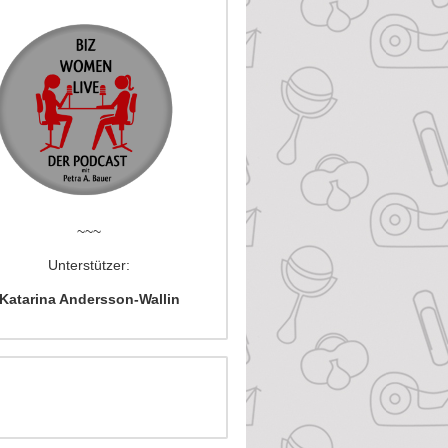
~~~
Unterstützer:
Katarina Andersson-Wallin