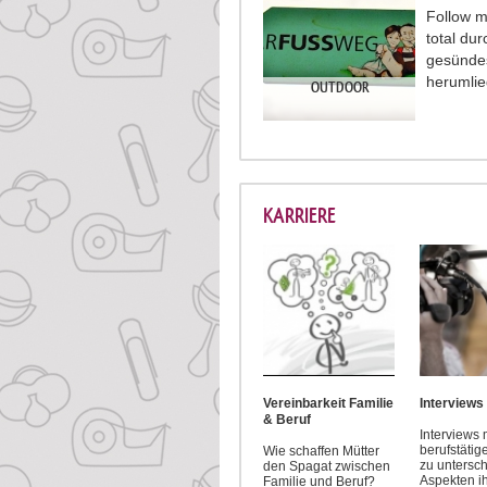
Follow m
total dur
gesündes
herumli
OUTDOOR
KARRIERE
Vereinbarkeit Familie
Interviews
& Beruf
Interviews 
berufstätig
Wie schaffen Mütter
zu untersc
den Spagat zwischen
Aspekten i
Familie und Beruf?