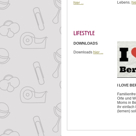
Lebens.
hie
hier ...
LIFESTYLE
DOWNLOADS
Downloads
hier ...
I LOVE BE
Familienfr
Orte und W
Moms in Ber
ihr einfac
(lernen) sol