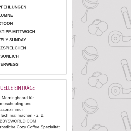
PFEHLUNGEN
LUMNE
RTOON
KTIPP-MITTWOCH
ELY SUNDAY
ZSPIELCHEN
RSÖNLICH
TERWEGS
UELLE EINTRÄGE
n Morningboard für
meschooling und
assenzimmer
nfach mal machen - z. B.
ABBYSWORLD.COM
rbstliche Cozy Coffee Spezialität