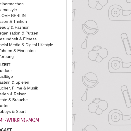
elbermachen
amastyle
 LOVE BERLIN
ssen & Trinken
eauty & Fashion
rganisation & Putzen
esundheit & Fitness
ocial Media & Digital Lifestyle
ohnen & Einrichten
erbung
IZEIT
utdoor
usflüge
asteln & Spielen
ücher, Filme & Musik
erien & Reisen
este & Bräuche
arten
obbys & Sport
ME-WORKING-MOM
DCAST