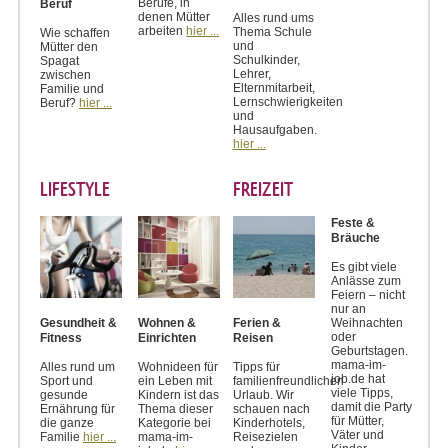
Berufe, in
Beruf
denen Mütter
Alles rund ums
arbeiten
hier ...
Thema Schule
Wie schaffen
und
Mütter den
Schulkinder,
Spagat
Lehrer,
zwischen
Elternmitarbeit,
Familie und
Lernschwierigkeiten
Beruf?
hier ...
und
Hausaufgaben.
hier ...
LIFESTYLE
FREIZEIT
Feste &
Bräuche
Es gibt viele
Anlässe zum
Feiern – nicht
nur an
Weihnachten
Gesundheit &
Wohnen &
Ferien &
oder
Fitness
Einrichten
Reisen
Geburtstagen.
mama-im-
Alles rund um
Wohnideen für
Tipps für
job.de hat
Sport und
ein Leben mit
familienfreundlichen
viele Tipps,
gesunde
Kindern ist das
Urlaub. Wir
damit die Party
Ernährung für
Thema dieser
schauen nach
für Mütter,
die ganze
Kategorie bei
Kinderhotels,
Väter und
Familie
hier ...
mama-im-
Reisezielen