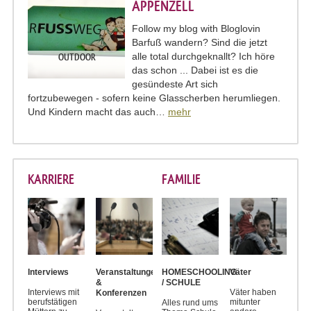
PPENZELL
Follow my blog with Bloglovin
Barfuß wandern? Sind die jetzt
alle total durchgeknallt? Ich höre
OUTDOOR
das schon ... Dabei ist es die
gesündeste Art sich
fortzubewegen - sofern keine Glasscherben herumliegen.
Und Kindern macht das auch…
mehr
KARRIERE
FAMILIE
Interviews
Veranstaltungen
HOMESCHOOLING
Väter
&
/ SCHULE
Interviews mit
Väter haben
Konferenzen
berufstätigen
mitunter
Alles rund ums