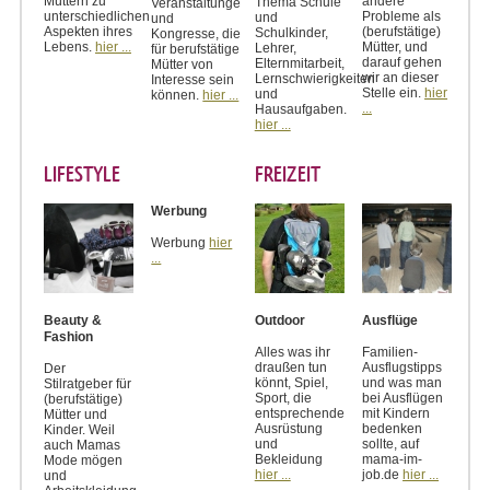
Müttern zu
andere
Thema Schule
Veranstaltungen
unterschiedlichen
Probleme als
und
und
Aspekten ihres
(berufstätige)
Schulkinder,
Kongresse, die
Lebens.
hier ...
Mütter, und
Lehrer,
für berufstätige
darauf gehen
Elternmitarbeit,
Mütter von
wir an dieser
Lernschwierigkeiten
Interesse sein
Stelle ein.
hier
und
können.
hier ...
...
Hausaufgaben.
hier ...
LIFESTYLE
FREIZEIT
Werbung
Werbung
hier
...
Beauty &
Outdoor
Ausflüge
Fashion
Alles was ihr
Familien-
draußen tun
Ausflugstipps
Der
könnt, Spiel,
und was man
Stilratgeber für
Sport, die
bei Ausflügen
(berufstätige)
entsprechende
mit Kindern
Mütter und
Ausrüstung
bedenken
Kinder. Weil
und
sollte, auf
auch Mamas
Bekleidung
mama-im-
Mode mögen
hier ...
job.de
hier ...
und