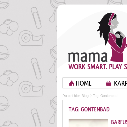
HOME
KARR
Du bist hier:
Blog
Tag: Gontenbad
TAG: GONTENBAD
BARFU