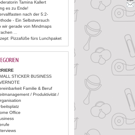
deratorin Tamina Kallert
ing es zu Ende!
tervallfasten nach der 5:2-
thode - Ein Selbstversuch
 wir gerade von Mindmaps
rachen ...
zept: Pizzafüße fürs Lunchpaket
EGORIEN
RIERE
MALL STICKER BUSINESS
VERNOTE
ereinbarkeit Familie & Beruf
eitmanagement / Produktivität /
rganisation
rbeitsplatz
ome Office
usiness
erufe
nterviews