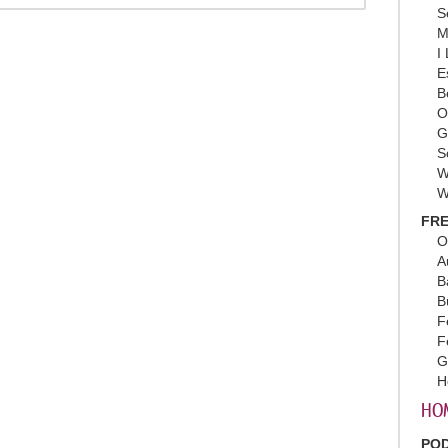
S
M
I
E
B
O
G
S
W
W
FRE
O
A
B
B
F
F
G
H
HO
PO