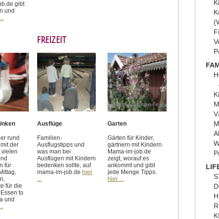
K
b.de gibt
n und
K
..
(
F
FREIZEIT
V
P
FAM
H
K
M
V
M
rinken
Ausflüge
Garten
A
er rund
Familien-
Gärten für Kinder,
W
mit der
Ausflugstipps und
gärtnern mit Kindern.
t vielen
was man bei
Mama-im-job.de
P
und
Ausflügen mit Kindern
zeigt, worauf es
 für
bedenken sollte, auf
ankommt und gibt
LIF
Mittag,
mama-im-job.de
hier
jede Menge Tipps.
S
n,
...
hier ...
D
e für die
 Essen to
H
a und
R
..
K