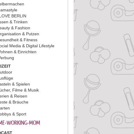
elbermachen
amastyle
 LOVE BERLIN
ssen & Trinken
eauty & Fashion
rganisation & Putzen
esundheit & Fitness
ocial Media & Digital Lifestyle
ohnen & Einrichten
erbung
IZEIT
utdoor
usflüge
asteln & Spielen
ücher, Filme & Musik
erien & Reisen
este & Bräuche
arten
obbys & Sport
ME-WORKING-MOM
DCAST