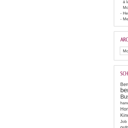
á 
Mo
He
Me
ARC
SC
Ber
be
Bu
han
Hom
Kin
Job
out