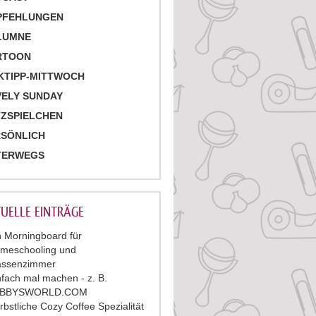
PFEHLUNGEN
LUMNE
RTOON
KTIPP-MITTWOCH
ELY SUNDAY
ZSPIELCHEN
RSÖNLICH
TERWEGS
UELLE EINTRÄGE
n Morningboard für
meschooling und
assenzimmer
nfach mal machen - z. B.
ABBYSWORLD.COM
rbstliche Cozy Coffee Spezialität