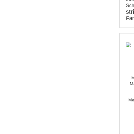
Sch
str
Fam
M
Mo
Me