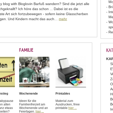
Mo
y blog with Bloglovin Barfuß wandern? Sind die jetzt alle
Br
chgeknallt? Ich höre das schon ... Dabei ist es die
In
te Art sich fortzubewegen - sofern keine Glasscherben
Me
egen. Und Kindern macht das auch…
mehr
Wo
sp
Re
FAMILIE
KAT
KAR
S
E
V
Z
O
A
nstieg
Wochenende
Printables
H
B
Babypause
Ideen für die
Material zum
B
en alten
Familienfreizeit am
Ausdrucken, frree
anz etwas
Wochenende und an
printable
hier ...
I
beiten?
Feiertagen.
hier ...