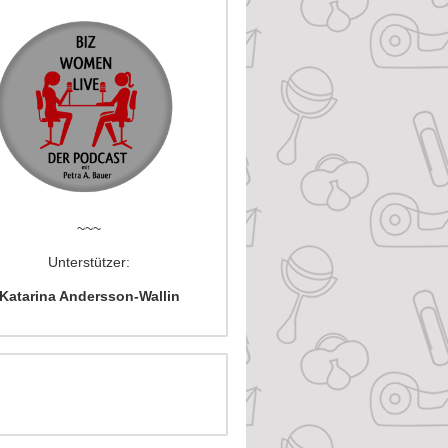
~~~
Unterstützer:
Katarina Andersson-Wallin