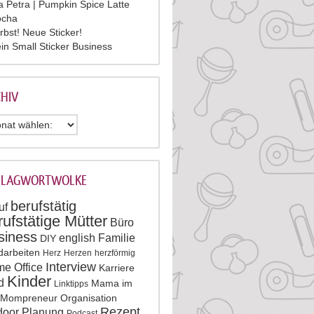
la Petra | Pumpkin Spice Latte
cha
rbst! Neue Sticker!
in Small Sticker Business
HIV
HLAGWORTWOLKE
berufstätig
uf
rufstätige Mütter
Büro
siness
english
Familie
DIY
darbeiten
Herz
Herzen
herzförmig
Interview
e Office
Karriere
Kinder
d
Mama im
Linktipps
Mompreneur
Organisation
Rezept
door
Planung
Podcast