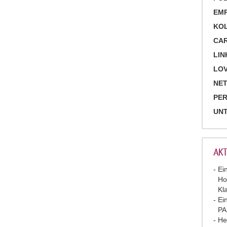
EM
KO
CA
LIN
LOV
NET
PE
UN
AKT
Ei
Ho
Kl
Ei
P
He