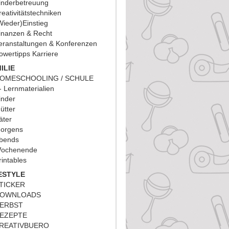
inderbetreuung
reativitätstechniken
Wieder)Einstieg
inanzen & Recht
eranstaltungen & Konferenzen
owertipps Karriere
ILIE
OMESCHOOLING / SCHULE
Lernmaterialien
inder
ütter
äter
orgens
bends
ochenende
rintables
ESTYLE
TICKER
OWNLOADS
ERBST
EZEPTE
REATIVBUERO