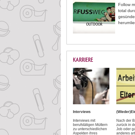
Follow m
total dur
gesündes
herumli
OUTDOOR
KARRIERE
Interviews
(Wieder)Ei
Interviews mit
Nach der 
berufstätigen Müttern
zurück in d
zu unterschiedlichen
Job oder g
Aspekten ihres
anderes ar