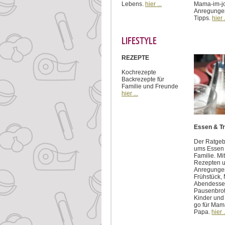
Lebens.
hier ...
Mama-im-jo
Anregunge
Tipps.
hier .
LIFESTYLE
REZEPTE
Kochrezepte
Backrezepte für
Familie und Freunde
hier ...
Essen & T
Der Ratgeb
ums Essen 
Familie. Mi
Rezepten 
Anregungen
Frühstück, 
Abendesse
Pausenbrot
Kinder und
go für Mam
Papa.
hier .