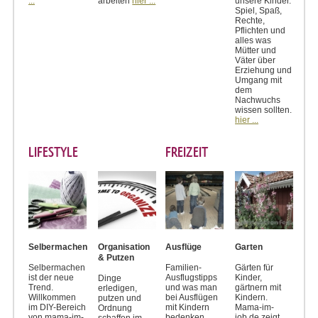
...
arbeiten
hier ...
unsere Kinder.
Spiel, Spaß,
Rechte,
Pflichten und
alles was
Mütter und
Väter über
Erziehung und
Umgang mit
dem
Nachwuchs
wissen sollten.
hier ...
LIFESTYLE
FREIZEIT
Selbermachen
Organisation
Ausflüge
Garten
& Putzen
Selbermachen
Familien-
Gärten für
ist der neue
Ausflugstipps
Kinder,
Dinge
Trend.
und was man
gärtnern mit
erledigen,
Willkommen
bei Ausflügen
Kindern.
putzen und
im DIY-Bereich
mit Kindern
Mama-im-
Ordnung
von mama-im-
bedenken
job.de zeigt,