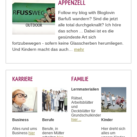
PPENZELL
Follow my blog with Bloglovin
Barfuß wandern? Sind die jetzt
alle total durchgeknallt? Ich höre
OUTDOOR
das schon ... Dabei ist es die
gesündeste Art sich
fortzubewegen - sofern keine Glasscherben herumliegen.
Und Kindern macht das auch…
mehr
KARRIERE
FAMILIE
Lernmaterialien
Rätsel,
Arbeitsblätter
und
Deckblätter für
Grundschulkinder
hier ...
Business
Berufe
Kinder
Alles rund ums
Berufe, in
Hier dreht sich
Business
hier
denen Mütter
alles um