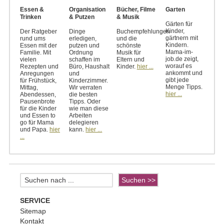
Essen &
Organisation
Bücher, Filme
Garten
Trinken
& Putzen
& Musik
Gärten für
Kinder,
Der Ratgeber
Dinge
Buchempfehlungen
gärtnern mit
rund ums
erledigen,
und die
Kindern.
Essen mit der
putzen und
schönste
Mama-im-
Familie. Mit
Ordnung
Musik für
job.de zeigt,
vielen
schaffen im
Eltern und
worauf es
Rezepten und
Büro, Haushalt
Kinder.
hier ...
ankommt und
Anregungen
und
gibt jede
für Frühstück,
Kinderzimmer.
Menge Tipps.
Mittag,
Wir verraten
hier ...
Abendessen,
die besten
Pausenbrote
Tipps. Oder
für die Kinder
wie man diese
und Essen to
Arbeiten
go für Mama
delegieren
und Papa.
hier
kann.
hier ...
...
SERVICE
Sitemap
Kontakt