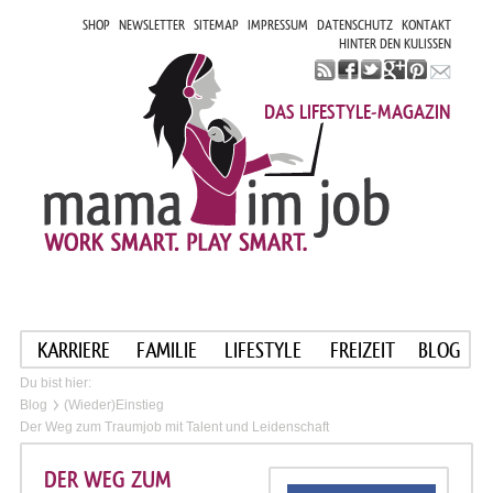
SHOP
NEWSLETTER
SITEMAP
IMPRESSUM
DATENSCHUTZ
KONTAKT
HINTER DEN KULISSEN
DAS LIFESTYLE-MAGAZIN
KARRIERE
FAMILIE
LIFESTYLE
FREIZEIT
BLOG
Du bist hier:
Blog
(Wieder)Einstieg
Der Weg zum Traumjob mit Talent und Leidenschaft
DER WEG ZUM