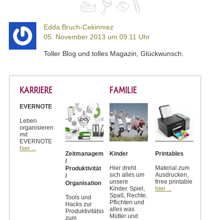
Edda Bruch-Cekinmez
05. November 2013 um 09:11 Uhr
Toller Blog und tolles Magazin, Glückwunsch.
KARRIERE
FAMILIE
EVERNOTE
Leben
organisieren
mit
EVERNOTE
hier ...
Zeitmanagement
Kinder
Printables
/
Hier dreht
Material zum
Produktivität
sich alles um
Ausdrucken,
/
unsere
frree printable
Organisation
Kinder. Spiel,
hier ...
Spaß, Rechte,
Tools und
Pflichten und
Hacks zur
alles was
Produktivitätssteigerung,
Mütter und
zum