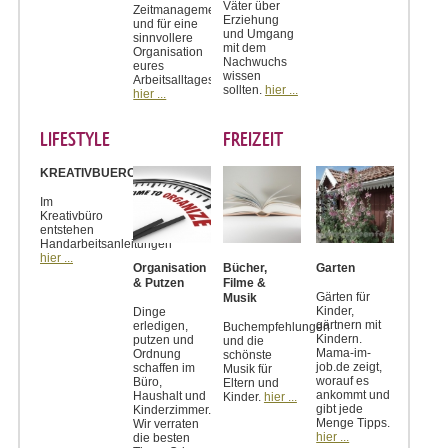
Väter über
Zeitmanagement
Erziehung
und für eine
und Umgang
sinnvollere
mit dem
Organisation
Nachwuchs
eures
wissen
Arbeitsalltages.
sollten.
hier ...
hier ...
LIFESTYLE
FREIZEIT
KREATIVBUERO
Im
Kreativbüro
entstehen
Handarbeitsanleitungen
hier ...
Organisation
Bücher,
Garten
& Putzen
Filme &
Gärten für
Musik
Kinder,
Dinge
gärtnern mit
erledigen,
Buchempfehlungen
Kindern.
putzen und
und die
Mama-im-
Ordnung
schönste
job.de zeigt,
schaffen im
Musik für
worauf es
Büro,
Eltern und
ankommt und
Haushalt und
Kinder.
hier ...
gibt jede
Kinderzimmer.
Menge Tipps.
Wir verraten
hier ...
die besten