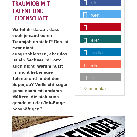
TRAUMJOB MIT
teilen
TALENT UND
tweet
LEIDENSCHAFT
pin it
Wartet ihr darauf, dass
euch jemand euren
teilen
Traumjob anbietet? Das ist
zwar nicht
mitteilen
ausgeschlossen, aber das
ist ein Sechser im Lotto
teilen
auch nicht. Warum nutzt
ihr nicht lieber eure
Talente und findet den
mail
Superjob? Vielleicht sogar
1 Kommentar
gemeinsam mit anderen
Müttern, die sich auch
gerade mit der Job-Frage
beschäftigen?