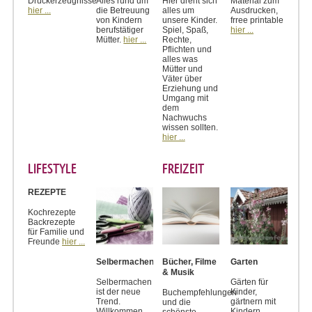
Druckerzeugnisse
Alles rund um
Hier dreht sich
Material zum
hier ...
die Betreuung
alles um
Ausdrucken,
von Kindern
unsere Kinder.
frree printable
berufstätiger
Spiel, Spaß,
hier ...
Mütter.
hier ...
Rechte,
Pflichten und
alles was
Mütter und
Väter über
Erziehung und
Umgang mit
dem
Nachwuchs
wissen sollten.
hier ...
LIFESTYLE
FREIZEIT
REZEPTE
Kochrezepte
Backrezepte
für Familie und
Freunde
hier ...
Selbermachen
Bücher, Filme
Garten
& Musik
Selbermachen
Gärten für
ist der neue
Kinder,
Buchempfehlungen
Trend.
gärtnern mit
und die
Willkommen
Kindern.