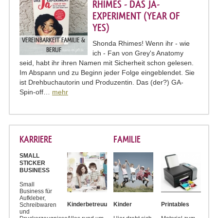
RHIMES - DAS JA-
EXPERIMENT (YEAR OF
YES)
VEREINBARKEIT FAMILIE &
Shonda Rhimes! Wenn ihr - wie
BERUF
ich - Fan von Grey's Anatomy
seid, habt ihr ihren Namen mit Sicherheit schon gelesen.
Im Abspann und zu Beginn jeder Folge eingeblendet. Sie
ist Drehbuchautorin und Produzentin. Das (der?) GA-
Spin-off…
mehr
KARRIERE
FAMILIE
SMALL
STICKER
BUSINESS
Small
Business für
Aufkleber,
Kinderbetreuung
Kinder
Printables
Schreibwaren
und