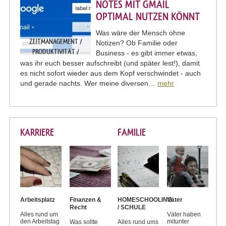
NOTES MIT GMAIL
OPTIMAL NUTZEN KÖNNT
Was wäre der Mensch ohne
ZEITMANAGEMENT /
Notizen? Ob Familie oder
PRODUKTIVITÄT /
Business - es gibt immer etwas,
ORGANISATION
was ihr euch besser aufschreibt (und später lest!), damit
es nicht sofort wieder aus dem Kopf verschwindet - auch
und gerade nachts. Wer meine diversen…
mehr
KARRIERE
FAMILIE
Arbeitsplatz
Finanzen &
HOMESCHOOLING
Väter
Recht
/ SCHULE
Alles rund um
Väter haben
den Arbeitstag
mitunter
Was sollte
Alles rund ums