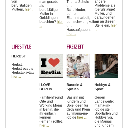
von
andere
man gerade
Thema Schule
berufstätigen
Probleme als
als
und
Müttern.
hier ...
(berufstätige)
berufstätige
Schulkinder,
Mütter, und
Mutter in
Lehrer,
darauf gehen
Gelddingen
Elternmitarbeit,
wir an dieser
beachten?
hier
Lernschwierigkeiten
Stelle ein.
hier
...
und
...
Hausaufgaben.
hier ...
LIFESTYLE
FREIZEIT
HERBST
Herbst,
Herbstrezepte,
Herbstaktivtäten
hier ...
I LOVE
Basteln &
Hobbys &
BERLIN
Spielen
Sport
Familienfreundliche
Basteln mit
Gegen
Orte und
Kindern und
Langeweile:
Working Moms
Spielideen für
mama-im-
in Berlin, die
Groß und Klein
job.de stellt
ihr einfach
auf mama-im-
Sportarten und
kennen
job.de
hier ...
Hobbys vor,
(lernen) solltet.
die Mamas
hier ...
und Kindern