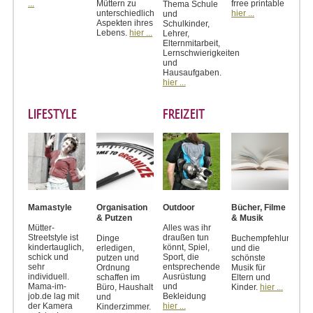
...
Müttern zu
frree printable
Thema Schule
unterschiedlichen
hier ...
und
Aspekten ihres
Schulkinder,
Lebens.
hier ...
Lehrer,
Elternmitarbeit,
Lernschwierigkeiten
und
Hausaufgaben.
hier ...
LIFESTYLE
FREIZEIT
Mamastyle
Organisation
Outdoor
Bücher, Filme
& Putzen
& Musik
Mütter-
Alles was ihr
Streetstyle ist
draußen tun
Dinge
Buchempfehlungen
kindertauglich,
könnt, Spiel,
erledigen,
und die
schick und
Sport, die
putzen und
schönste
sehr
entsprechende
Ordnung
Musik für
individuell.
Ausrüstung
schaffen im
Eltern und
Mama-im-
und
Büro, Haushalt
Kinder.
hier ...
job.de lag mit
Bekleidung
und
der Kamera
hier ...
Kinderzimmer.