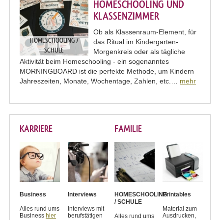
HOMESCHOOLING UND
KLASSENZIMMER
Ob als Klassenraum-Element, für
HOMESCHOOLING /
das Ritual im Kindergarten-
SCHULE
Morgenkreis oder als tägliche
Aktivität beim Homeschooling - ein sogenanntes
MORNINGBOARD ist die perfekte Methode, um Kindern
Jahreszeiten, Monate, Wochentage, Zahlen, etc.…
mehr
KARRIERE
FAMILIE
Business
Interviews
HOMESCHOOLING
Printables
/ SCHULE
Alles rund ums
Interviews mit
Material zum
Business
hier
berufstätigen
Ausdrucken,
Alles rund ums