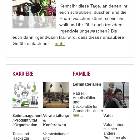
Kennt ihr diese Tage, an denen ihr
euch schrubben, duschen und die
Haare waschen könnt, so viel ihr
wollt und ihr fühlt euch trotzdem
irgendwie ungewaschen? Bis
euch dann irgendwann klar wird, dass dieses unsaubere
Gefühl einfach nur…
mehr
KARRIERE
FAMILIE
Lernmaterialien
Rätsel,
Arbeitsblätter
und
Deckblätter für
Grundschulkinder
hier ...
Zeitmanagement
Veranstaltungen
Väter
/ Produktivität
&
Väter haben
/ Organisation
Konferenzen
mitunter
andere
Tools und
Veranstaltungen
Probleme als
Hacks zur
und