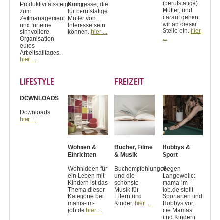
(berufstätige)
Produktivitätssteigerung,
Kongresse, die
Mütter, und
zum
für berufstätige
darauf gehen
Zeitmanagement
Mütter von
wir an dieser
und für eine
Interesse sein
Stelle ein.
hier
sinnvollere
können.
hier ...
...
Organisation
eures
Arbeitsalltages.
hier ...
LIFESTYLE
FREIZEIT
DOWNLOADS
Downloads
hier ...
Wohnen &
Bücher, Filme
Hobbys &
Einrichten
& Musik
Sport
Wohnideen für
Buchempfehlungen
Gegen
ein Leben mit
und die
Langeweile:
Kindern ist das
schönste
mama-im-
Thema dieser
Musik für
job.de stellt
Kategorie bei
Eltern und
Sportarten und
mama-im-
Kinder.
hier ...
Hobbys vor,
job.de
hier ...
die Mamas
und Kindern