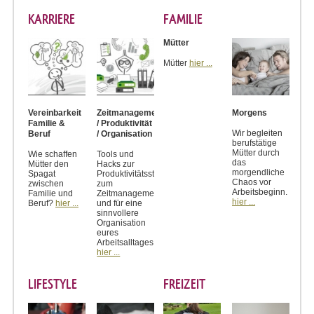
KARRIERE
FAMILIE
Mütter
Mütter
hier ...
Vereinbarkeit
Zeitmanagement
Morgens
Familie &
/ Produktivität
Wir begleiten
Beruf
/ Organisation
berufstätige
Mütter durch
Wie schaffen
Tools und
das
Mütter den
Hacks zur
morgendliche
Spagat
Produktivitätssteigerung,
Chaos vor
zwischen
zum
Arbeitsbeginn.
Familie und
Zeitmanagement
hier ...
Beruf?
hier ...
und für eine
sinnvollere
Organisation
eures
Arbeitsalltages.
hier ...
LIFESTYLE
FREIZEIT