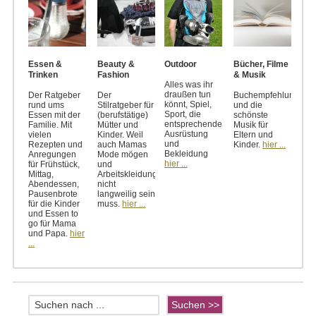
Essen &
Beauty &
Outdoor
Bücher, Filme
Trinken
Fashion
& Musik
Alles was ihr
draußen tun
Der Ratgeber
Der
Buchempfehlungen
könnt, Spiel,
rund ums
Stilratgeber für
und die
Sport, die
Essen mit der
(berufstätige)
schönste
entsprechende
Familie. Mit
Mütter und
Musik für
Ausrüstung
vielen
Kinder. Weil
Eltern und
und
Rezepten und
auch Mamas
Kinder.
hier ...
Bekleidung
Anregungen
Mode mögen
hier ...
für Frühstück,
und
Mittag,
Arbeitskleidung
Abendessen,
nicht
Pausenbrote
langweilig sein
für die Kinder
muss.
hier ...
und Essen to
go für Mama
und Papa.
hier
...