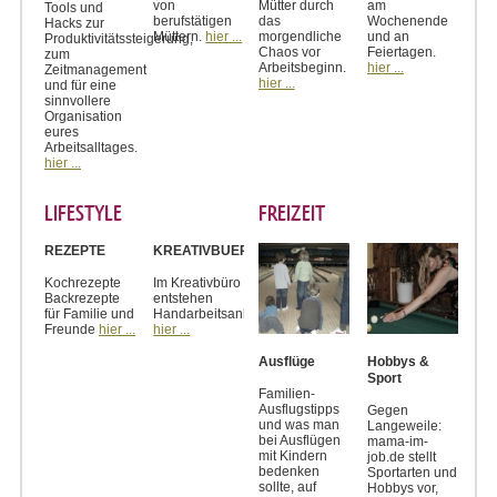
von
Mütter durch
am
Tools und
berufstätigen
das
Wochenende
Hacks zur
Müttern.
hier ...
morgendliche
und an
Produktivitätssteigerung,
Chaos vor
Feiertagen.
zum
Arbeitsbeginn.
hier ...
Zeitmanagement
hier ...
und für eine
sinnvollere
Organisation
eures
Arbeitsalltages.
hier ...
LIFESTYLE
FREIZEIT
REZEPTE
KREATIVBUERO
Kochrezepte
Im Kreativbüro
Backrezepte
entstehen
für Familie und
Handarbeitsanleitungen
Freunde
hier ...
hier ...
Ausflüge
Hobbys &
Sport
Familien-
Ausflugstipps
Gegen
und was man
Langeweile:
bei Ausflügen
mama-im-
mit Kindern
job.de stellt
bedenken
Sportarten und
sollte, auf
Hobbys vor,