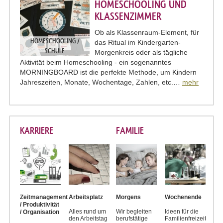
HOMESCHOOLING UND
KLASSENZIMMER
Ob als Klassenraum-Element, für
HOMESCHOOLING /
das Ritual im Kindergarten-
SCHULE
Morgenkreis oder als tägliche
Aktivität beim Homeschooling - ein sogenanntes
MORNINGBOARD ist die perfekte Methode, um Kindern
Jahreszeiten, Monate, Wochentage, Zahlen, etc.…
mehr
KARRIERE
FAMILIE
Zeitmanagement
Arbeitsplatz
Morgens
Wochenende
/ Produktivität
Alles rund um
Wir begleiten
Ideen für die
/ Organisation
den Arbeitstag
berufstätige
Familienfreizeit