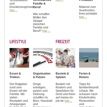
Vereinbarkeit
Printables
Schreibwaren
und
Familie &
Druckerzeugnisse
Material zum
Beruf
hier ...
Ausdrucken,
frree printable
Wie schaffen
hier ...
Mütter den
Spagat
zwischen
Familie und
Beruf?
hier ...
LIFESTYLE
FREIZEIT
Essen &
Organisation
Basteln &
Ferien &
Trinken
& Putzen
Spielen
Reisen
Der Ratgeber
Dinge
Basteln mit
Tipps für
rund ums
erledigen,
Kindern und
familienfreundlichen
Essen mit der
putzen und
Spielideen für
Urlaub. Wir
Familie. Mit
Ordnung
Groß und Klein
schauen nach
vielen
schaffen im
auf mama-im-
Kinderhotels,
Rezepten und
Büro, Haushalt
job.de
hier ...
Reisezielen
Anregungen
und
und