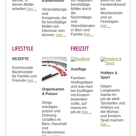
Berufe, in
Wir begleiten
Ideen für die
Konferenzen
denen Mütter
berufstätige
Familienfreizeit
arbeiten
hier ...
Mütter durch
am
Veranstaltungen
die
Wochenende
und
Nachmittags-
und an
Kongresse, die
und
Feiertagen.
für berufstätige
Abendstünden
hier ...
Mütter von
in Büro und
Interesse sein
Familie
hier ...
können.
hier ...
LIFESTYLE
FREIZEIT
REZEPTE
Kochrezepte
Ausflüge
Backrezepte
Hobbys &
für Familie und
Sport
Familien-
Freunde
hier ...
Ausflugstipps
Gegen
und was man
Organisation
Langeweile:
bei Ausflügen
& Putzen
mama-im-
mit Kindern
job.de stellt
bedenken
Dinge
Sportarten und
sollte, auf
erledigen,
Hobbys vor,
mama-im-
putzen und
die Mamas
job.de
hier ...
Ordnung
und Kindern
schaffen im
Spaß machen.
Büro, Haushalt
hier ...
und
Kinderzimmer.