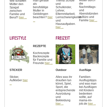
Mütter durch
man gerade
Thema Schule
Wie schaffen
die
als
und
Mütter den
Nachmittags-
berufstätige
Schulkinder,
Spagat
und
Mutter in
Lehrer,
zwischen
Abendstünden
Gelddingen
Elternmitarbeit,
Familie und
in Büro und
beachten?
hier
Lernschwierigkeiten
Beruf?
hier ...
Familie
hier ...
...
und
Hausaufgaben.
hier ...
LIFESTYLE
FREIZEIT
REZEPTE
Kochrezepte
Backrezepte
für Familie und
Freunde
hier ...
STICKER
Outdoor
Ausflüge
Sticker,
Alles was ihr
Familien-
Aufkleber
hier
draußen tun
Ausflugstipps
...
könnt, Spiel,
und was man
Sport, die
bei Ausflügen
entsprechende
mit Kindern
Ausrüstung
bedenken
und
sollte, auf
Bekleidung
mama-im-
hier ...
job.de
hier ...