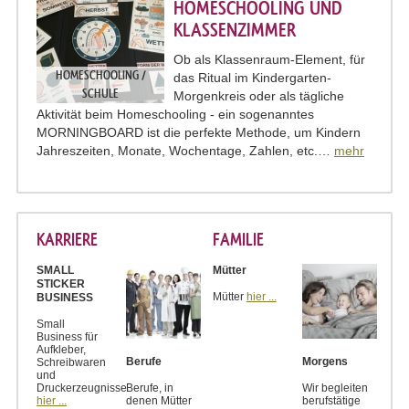
HOMESCHOOLING UND
KLASSENZIMMER
Ob als Klassenraum-Element, für
HOMESCHOOLING /
das Ritual im Kindergarten-
SCHULE
Morgenkreis oder als tägliche
Aktivität beim Homeschooling - ein sogenanntes
MORNINGBOARD ist die perfekte Methode, um Kindern
Jahreszeiten, Monate, Wochentage, Zahlen, etc.…
mehr
KARRIERE
FAMILIE
SMALL
Mütter
STICKER
Mütter
hier ...
BUSINESS
Small
Business für
Aufkleber,
Berufe
Morgens
Schreibwaren
und
Druckerzeugnisse
Berufe, in
Wir begleiten
hier ...
denen Mütter
berufstätige