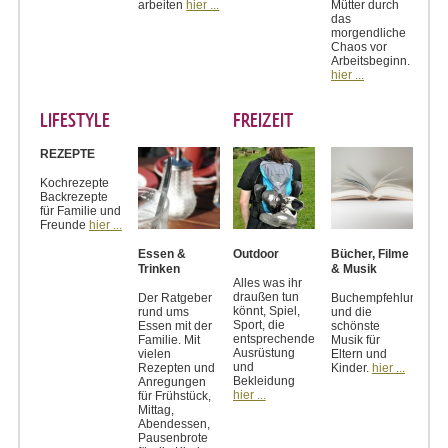
arbeiten
hier ...
Mütter durch
das
morgendliche
Chaos vor
Arbeitsbeginn.
hier ...
LIFESTYLE
FREIZEIT
REZEPTE
Kochrezepte
Backrezepte
für Familie und
Freunde
hier ...
Essen &
Outdoor
Bücher, Filme
Trinken
& Musik
Alles was ihr
draußen tun
Der Ratgeber
Buchempfehlungen
könnt, Spiel,
rund ums
und die
Sport, die
Essen mit der
schönste
entsprechende
Familie. Mit
Musik für
Ausrüstung
vielen
Eltern und
und
Rezepten und
Kinder.
hier ...
Bekleidung
Anregungen
hier ...
für Frühstück,
Mittag,
Abendessen,
Pausenbrote