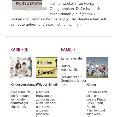
nicht entwickeln - zu wenig
BEAUTY & FASHION
Gelegenheiten. Dafür habe ich
mich tickmäßig auf (Strick-)
Jacken und Handtaschen verlegt ;-) Um Handtaschen soll
es heute gehen, und zwar nicht um…
mehr
KARRIERE
FAMILIE
Lernmaterialien
Rätsel,
Arbeitsblätter
und
Deckblätter für
Grundschulkinder
hier ...
Kinderbetreuung
(Wieder)Einstieg
Kinder
Alles rund um
Nach der
Hier dreht sich
die Betreuung
Babypause
alles um
von Kindern
zurück in den
unsere Kinder.
berufstätiger
alten Job oder
Spiel, Spaß,
Mütter.
hier ...
ganz etwas
Rechte,
anderes
Pflichten und
arbeiten?
alles was