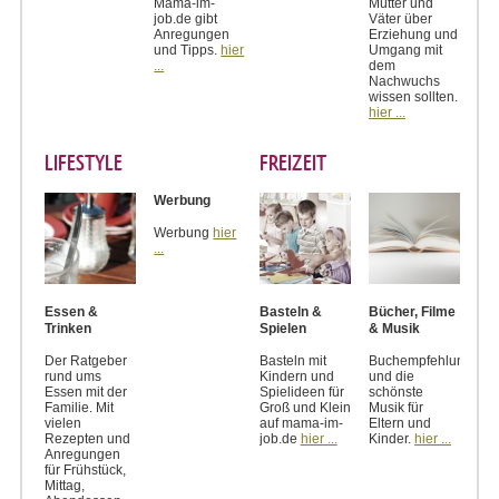
Mama-im-
Mütter und
job.de gibt
Väter über
Anregungen
Erziehung und
und Tipps.
hier
Umgang mit
...
dem
Nachwuchs
wissen sollten.
hier ...
LIFESTYLE
FREIZEIT
Werbung
Werbung
hier
...
Essen &
Basteln &
Bücher, Filme
Trinken
Spielen
& Musik
Der Ratgeber
Basteln mit
Buchempfehlungen
rund ums
Kindern und
und die
Essen mit der
Spielideen für
schönste
Familie. Mit
Groß und Klein
Musik für
vielen
auf mama-im-
Eltern und
Rezepten und
job.de
hier ...
Kinder.
hier ...
Anregungen
für Frühstück,
Mittag,